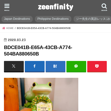
zeenfinity
menu
search
Japan Destinations
Philippine Destinations
ジー先生の英語レッスン
HOME
BDCE041B-E65A-43CB-A774-504BA880650B
2020.03.23
BDCE041B-E65A-43CB-A774-
504BA880650B