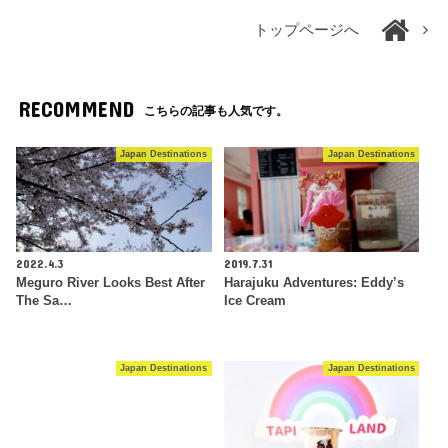
トップページへ
RECOMMEND
こちらの記事も人気です。
Japan Destinations
Japan Destinations
2022.4.3
2019.7.31
Meguro River Looks Best After
Harajuku Adventures: Eddy’s
The Sa…
Ice Cream
Japan Destinations
Japan Destinations