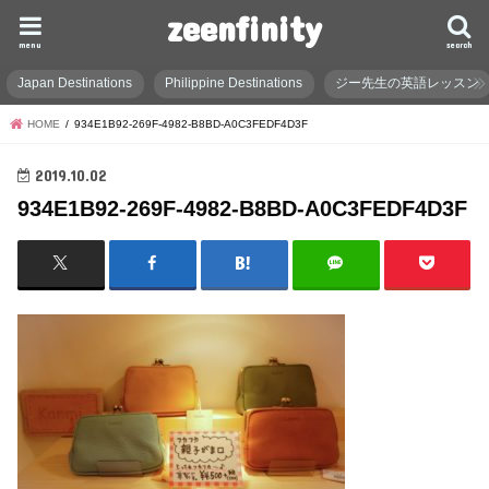
zeenfinity
menu
search
Japan Destinations
Philippine Destinations
ジー先生の英語レッスン
HOME
934E1B92-269F-4982-B8BD-A0C3FEDF4D3F
2019.10.02
934E1B92-269F-4982-B8BD-A0C3FEDF4D3F