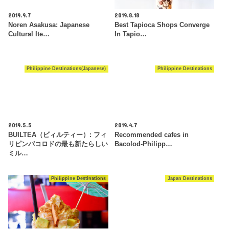
2019.9.7
2019.8.18
Noren Asakusa: Japanese
Best Tapioca Shops Converge
Cultural Ite…
In Tapio…
Philippine Destinations(Japanese)
Philippine Destinations
2019.5.5
2019.4.7
BUILTEA（ビィルティー）: フィ
Recommended cafes in
リピンバコロドの最も新たらしい
Bacolod-Philipp…
ミル…
Philippine Destinations
Japan Destinations