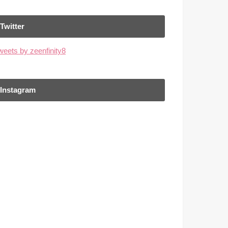
Twitter
weets by zeenfinity8
Instagram