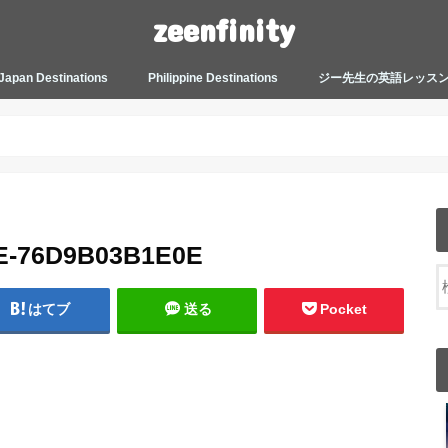
zeenfinity
Japan Destinations
Philippine Destinations
ジー先生の英語レッス
TOKYO HARAJUKU
TOKYO ASAKUSA
TOKYO ODAIBA
TOKYO SHINJUKU
TOKYO SHIBUYA
TOKYO SHIN OKUBO
TOKYO KICHIJOJI
KANAGAWA
HOW TO JAPAN
JAPANESE CULTURE
JAPANESE HEALTHCARE &
PHILIPPINES MANILA
PHILIPPINES BACOLOD
More about Zeenfinity
My Life’s Journal
Tagalog and Japanese Conversation
BEAUTY
Lesson
E-76D9B03B1E0E
はてブ
送る
Pocket