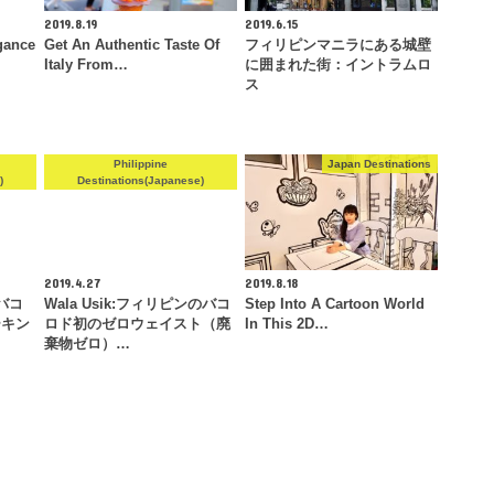
2019.8.19
2019.6.15
gance
Get An Authentic Taste Of
フィリピンマニラにある城壁
Italy From…
に囲まれた街：イントラムロ
ス
Philippine
Japan Destinations
)
Destinations(Japanese)
2019.4.27
2019.8.18
:バコ
Wala Usik:フィリピンのバコ
Step Into A Cartoon World
ーキン
ロド初のゼロウェイスト（廃
In This 2D…
棄物ゼロ）…