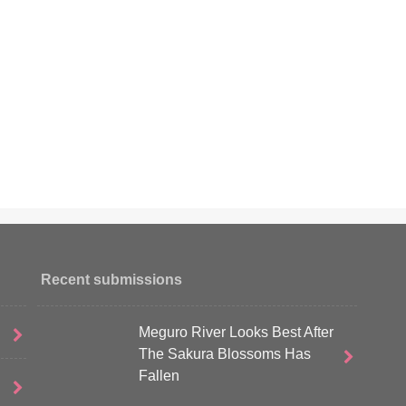
Recent submissions
Meguro River Looks Best After
The Sakura Blossoms Has
Fallen