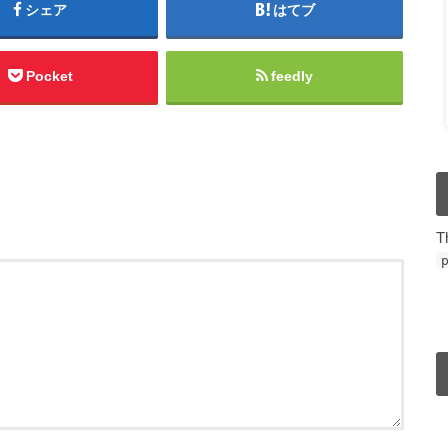
シェア
はてブ
Pocket
feedly
T