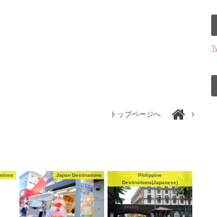
T
トップページへ
ations
Japan Destinations
Philippine
Destinations(Japanese)