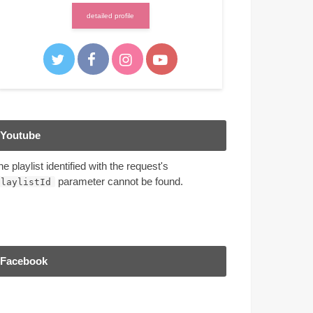
detailed profile
Youtube
he playlist identified with the request's
parameter cannot be found.
playlistId
Facebook