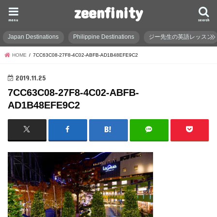
zeenfinity
menu
search
Japan Destinations
Philippine Destinations
ジー先生の英語レッスン
HOME
7CC63C08-27F8-4C02-ABFB-AD1B48EFE9C2
2019.11.25
7CC63C08-27F8-4C02-ABFB-
AD1B48EFE9C2