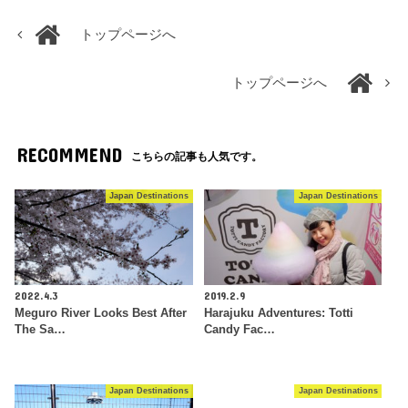
トップページへ
トップページへ
RECOMMEND
こちらの記事も人気です。
Japan Destinations
Japan Destinations
2022.4.3
2019.2.9
Meguro River Looks Best After
Harajuku Adventures: Totti
The Sa…
Candy Fac…
Japan Destinations
Japan Destinations