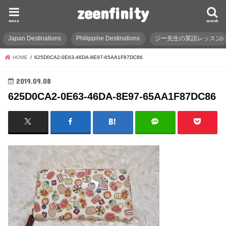
zeenfinity
menu
search
Japan Destinations
Philippine Destinations
ジー先生の英語レッスン
HOME
625D0CA2-0E63-46DA-8E97-65AA1F87DC86
2019.09.08
625D0CA2-0E63-46DA-8E97-65AA1F87DC86