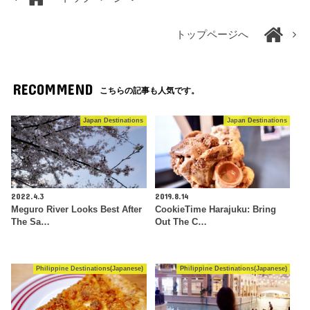
トップページへ
RECOMMEND
こちらの記事も人気です。
Japan Destinations
Japan Destinations
2022.4.3
2019.8.14
Meguro River Looks Best After
CookieTime Harajuku: Bring
The Sa…
Out The C…
Philippine Destinations(Japanese)
Philippine Destinations(Japanese)