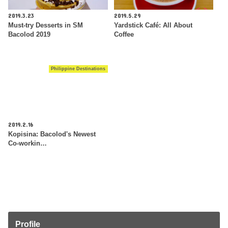
2019.3.23
2019.5.29
Must-try Desserts in SM
Yardstick Café: All About
Bacolod 2019
Coffee
Philippine Destinations
2019.2.16
Kopisina: Bacolod's Newest
Co-workin…
Profile