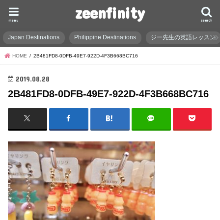
zeenfinity
menu
search
Japan Destinations
Philippine Destinations
ジー先生の英語レッスン
HOME
2B481FD8-0DFB-49E7-922D-4F3B668BC716
2019.08.28
2B481FD8-0DFB-49E7-922D-4F3B668BC716