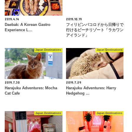
2019.4.14
2019.10.19
Daebak: A Korean Gastro
フィリピンバコロドから日帰りで
Experience L…
行けるビーチリゾート「ラカワン
アイランド」
Japan Destinations
Japan Destinations
2019.7.30
2019.7.29
Harajuku Adventures: Mocha
Harajuku Adventures: Harry
Cat Cafe
Hedgehog …
Japan Destinations
Japan Destinations