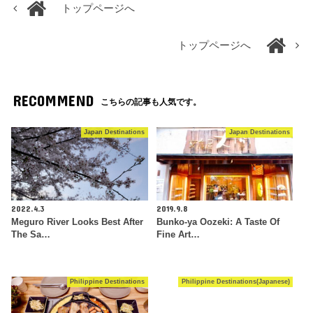
トップページへ
トップページへ
RECOMMEND
こちらの記事も人気です。
Japan Destinations
Japan Destinations
2022.4.3
2019.9.8
Meguro River Looks Best After
Bunko-ya Oozeki: A Taste Of
The Sa…
Fine Art…
Philippine Destinations
Philippine Destinations(Japanese)