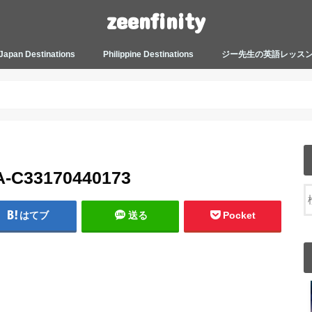
zeenfinity
Japan Destinations
Philippine Destinations
ジー先生の英語レッス
TOKYO HARAJUKU
TOKYO ASAKUSA
TOKYO ODAIBA
TOKYO SHINJUKU
TOKYO SHIBUYA
TOKYO SHIN OKUBO
TOKYO KICHIJOJI
KANAGAWA
HOW TO JAPAN
JAPANESE CULTURE
JAPANESE HEALTHCARE &
PHILIPPINES MANILA
PHILIPPINES BACOLOD
More about Zeenfinity
My Life’s Journal
Tagalog and Japanese Conversation
BEAUTY
Lesson
A-C33170440173
はてブ
送る
Pocket