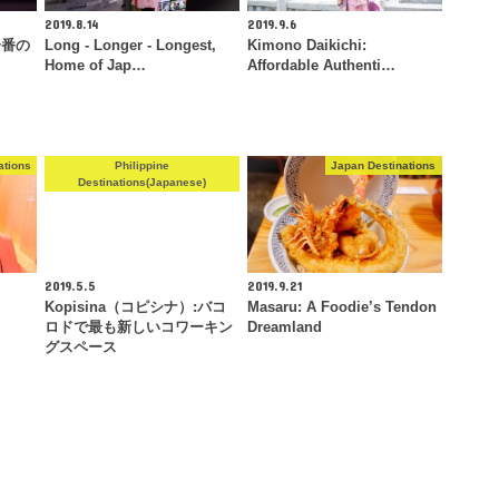
2019.8.14
2019.9.6
一番の
Long - Longer - Longest,
Kimono Daikichi:
Home of Jap…
Affordable Authenti…
ations
Philippine
Japan Destinations
Destinations(Japanese)
2019.5.5
2019.9.21
Kopisina（コピシナ）:バコ
Masaru: A Foodie’s Tendon
ロドで最も新しいコワーキン
Dreamland
グスペース