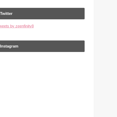
Twitter
weets by zeenfinity8
Instagram