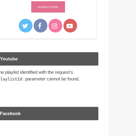
detailed profile
Youtube
he playlist identified with the request's
parameter cannot be found.
playlistId
Facebook