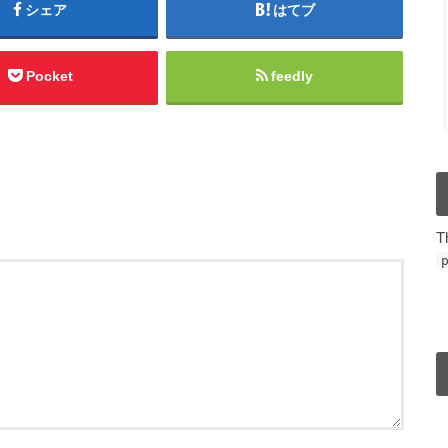
シェア
はてブ
Pocket
feedly
T