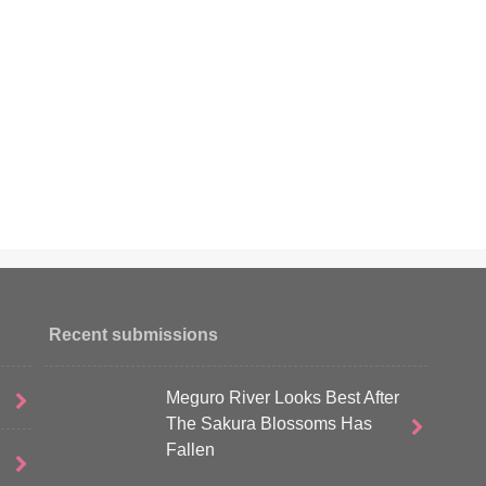
Recent submissions
Meguro River Looks Best After
The Sakura Blossoms Has
Fallen