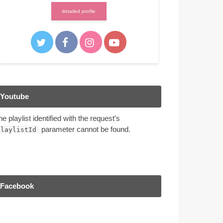
detailed profile
Youtube
he playlist identified with the request's
parameter cannot be found.
playlistId
Facebook