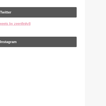
Twitter
weets by zeenfinity8
Instagram