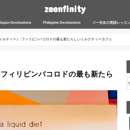
zeenfinity
Japan Destinations
Philippine Destinations
ジー先生の英語レッス
TOKYO HARAJUKU
TOKYO ASAKUSA
TOKYO ODAIBA
TOKYO SHINJUKU
TOKYO SHIBUYA
TOKYO SHIN OKUBO
TOKYO KICHIJOJI
KANAGAWA
HOW TO JAPAN
JAPANESE CULTURE
JAPANESE HEALTHCARE &
PHILIPPINES MANILA
PHILIPPINES BACOLOD
More about Zeenfinity
My Life’s Journal
Tagalog and Japanese Conversation
BEAUTY
Lesson
（ビィルティー）: フィリピンバコロドの最も新たらしいミルクティーカフェ
）: フィリピンバコロドの最も新たら