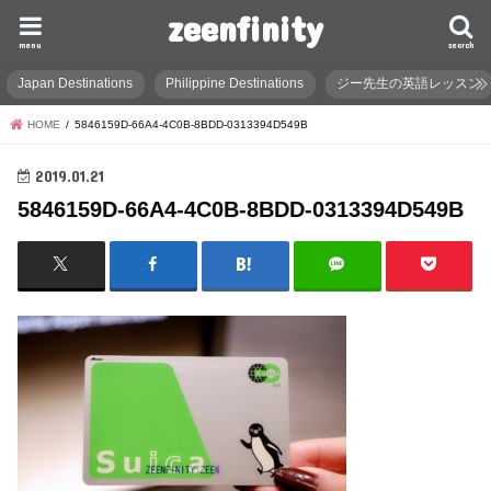
zeenfinity
menu
search
Japan Destinations
Philippine Destinations
ジー先生の英語レッスン
HOME
5846159D-66A4-4C0B-8BDD-0313394D549B
2019.01.21
5846159D-66A4-4C0B-8BDD-0313394D549B