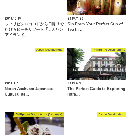
2019.10.19
2019.11.25
フィリピンバコロドから日帰りで
Sip From Your Perfect Cup of
行けるビーチリゾート「ラカワン
Tea In …
アイランド」
Japan Destinations
Philippine Destinations
2019.9.7
2019.6.9
Noren Asakusa: Japanese
The Perfect Guide to Exploring
Cultural Ite…
Intra…
Philippine Destinations(Japanese)
Japan Destinations