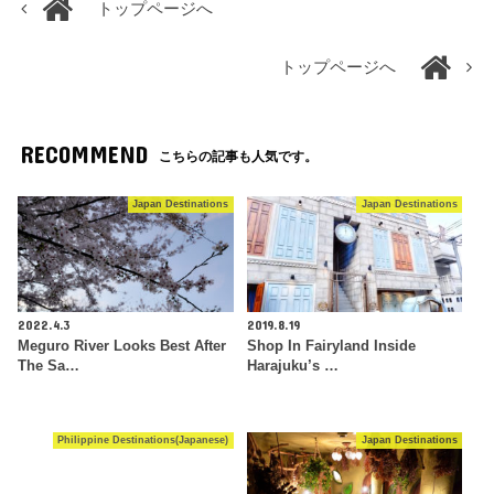
トップページへ
トップページへ
RECOMMEND
こちらの記事も人気です。
Japan Destinations
Japan Destinations
2022.4.3
2019.8.19
Meguro River Looks Best After
Shop In Fairyland Inside
The Sa…
Harajuku’s …
Philippine Destinations(Japanese)
Japan Destinations