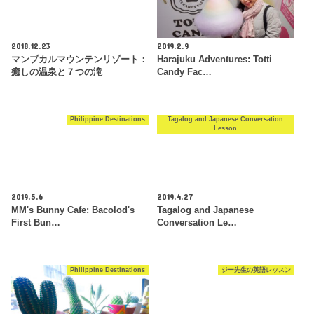
2018.12.23
2019.2.9
マンブカルマウンテンリゾート：
Harajuku Adventures: Totti
癒しの温泉と７つの滝
Candy Fac…
Philippine Destinations
Tagalog and Japanese Conversation
Lesson
2019.5.6
2019.4.27
MM's Bunny Cafe: Bacolod's
Tagalog and Japanese
First Bun…
Conversation Le…
Philippine Destinations
ジー先生の英語レッスン