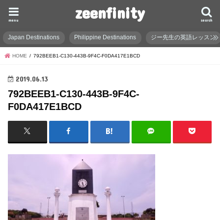
zeenfinity
menu
search
Japan Destinations
Philippine Destinations
ジー先生の英語レッスン
HOME
792BEEB1-C130-443B-9F4C-F0DA417E1BCD
2019.06.13
792BEEB1-C130-443B-9F4C-
F0DA417E1BCD