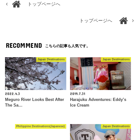
トップページへ
トップページへ
RECOMMEND
こちらの記事も人気です。
Japan Destinations
Japan Destinations
2022.4.3
2019.7.31
Meguro River Looks Best After
Harajuku Adventures: Eddy’s
The Sa…
Ice Cream
Philippine Destinations(Japanese)
Japan Destinations