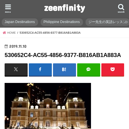
zeenfinity
menu
search
Japan Destinations
Philippine Destinations
ジー先生の英語レッスン
HOME
530652C4-AC55-4856-9377-B816AB1A883A
2019.11.10
530652C4-AC55-4856-9377-B816AB1A883A