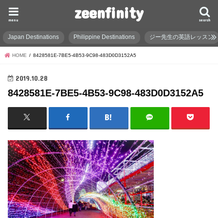
zeenfinity
menu
search
Japan Destinations
Philippine Destinations
ジー先生の英語レッスン
HOME
8428581E-7BE5-4B53-9C98-483D0D3152A5
2019.10.28
8428581E-7BE5-4B53-9C98-483D0D3152A5