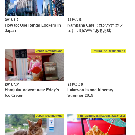
2019.2.9
2019.1.12
How to: Use Rental Lockers in
Kampana Cafe（カンパナ カフ
Japan
ェ）：町の中にあるお城
Japan Destinations
Philippine Destinations
2019.7.31
2019.3.30
Harajuku Adventures: Eddy’s
Lakawon Island Itinerary
Ice Cream
Summer 2019
Japan Destinations
Philippine Destinations(Japanese)