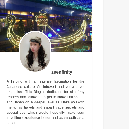
zeenfinity
A Filipino with an intense fascination for the
Japanese culture. An introvert and yet a travel
enthusiast. This Blog is dedicated for all of my
readers and followers to get to know Philippines
and Japan on a deeper level as I take you with
me to my travels and impart trade secrets and
special tips which would hopefully make your
travelling experience better and as smooth as a
butter.