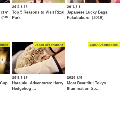
2019.6.29
2019.2.1
るロマ
Top 5 Reasons to Visit Rizal
Japanese Lucky Bags:
ングモ
Park
Fukubukuro（2019）
ations
Japan Destinations
Japan Destinations
2019.7.29
2020.1.10
 Cup
Harajuku Adventures: Harry
Most Beautiful Tokyo
Hedgehog …
Illumination Sp…