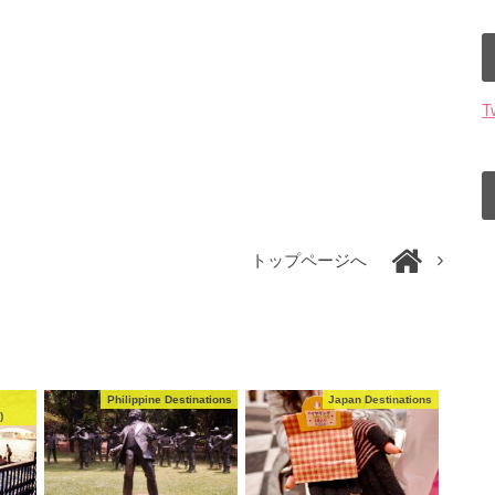
T
トップページへ
Philippine Destinations
Japan Destinations
)