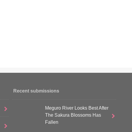
Recent submissions
Meguro River Looks Best After
The Sakura Blossoms Has
Fallen