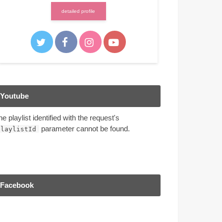
detailed profile
Youtube
he playlist identified with the request's
parameter cannot be found.
playlistId
Facebook