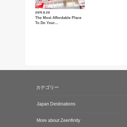
2019.8.20
The Most Affordable Place
To Do Your…
カテゴリー
Japan Destinations
More about Zeenfinity