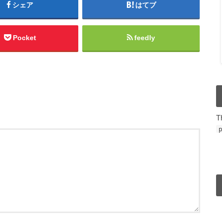
シェア
はてブ
Pocket
feedly
T