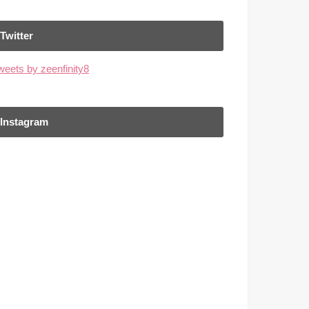
Twitter
weets by zeenfinity8
Instagram