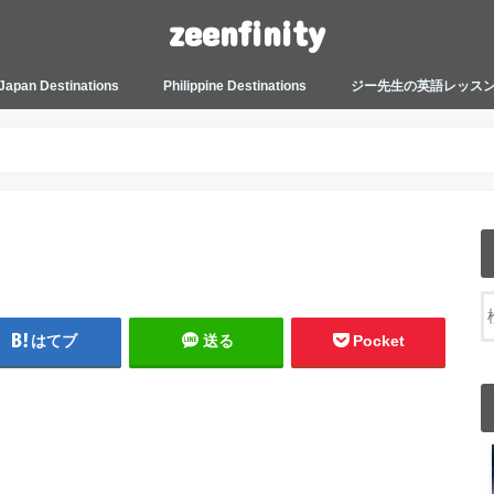
zeenfinity
Japan Destinations
Philippine Destinations
ジー先生の英語レッス
TOKYO HARAJUKU
TOKYO ASAKUSA
TOKYO ODAIBA
TOKYO SHINJUKU
TOKYO SHIBUYA
TOKYO SHIN OKUBO
TOKYO KICHIJOJI
KANAGAWA
HOW TO JAPAN
JAPANESE CULTURE
JAPANESE HEALTHCARE &
PHILIPPINES MANILA
PHILIPPINES BACOLOD
More about Zeenfinity
My Life’s Journal
Tagalog and Japanese Conversation
BEAUTY
Lesson
はてブ
送る
Pocket