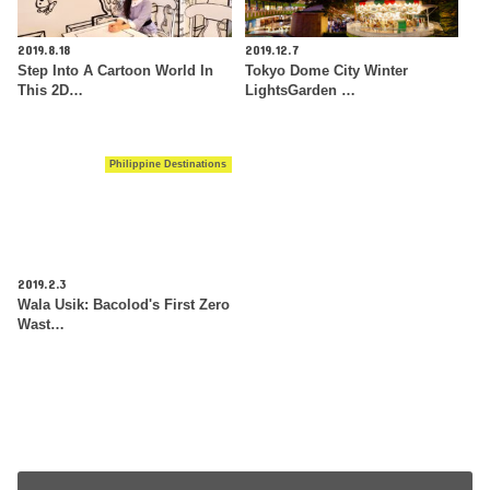
2019.8.18
2019.12.7
Step Into A Cartoon World In
Tokyo Dome City Winter
This 2D…
LightsGarden …
Philippine Destinations
2019.2.3
Wala Usik: Bacolod's First Zero
Wast…