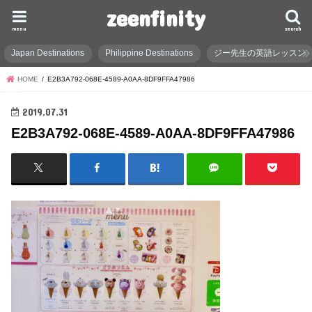
zeenfinity
menu
search
Japan Destinations
Philippine Destinations
ジー先生の英語レッスン
HOME
E2B3A792-068E-4589-A0AA-8DF9FFA47986
2019.07.31
E2B3A792-068E-4589-A0AA-8DF9FFA47986