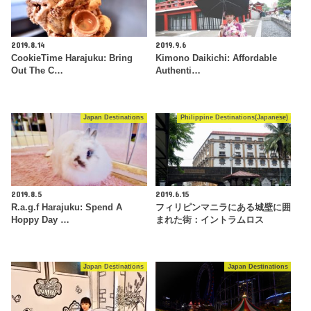
2019.8.14
2019.9.6
CookieTime Harajuku: Bring
Kimono Daikichi: Affordable
Out The C…
Authenti…
Japan Destinations
Philippine Destinations(Japanese)
2019.8.5
2019.6.15
R.a.g.f Harajuku: Spend A
フィリピンマニラにある城壁に囲
Hoppy Day …
まれた街：イントラムロス
Japan Destinations
Japan Destinations